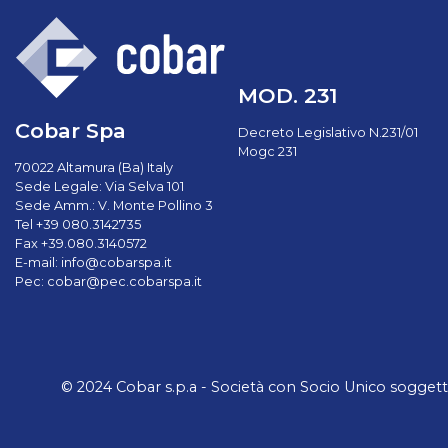
MOD. 231
Cobar Spa
Decreto Legislativo N.231/01
Mogc 231
70022 Altamura (Ba) Italy
Sede Legale: Via Selva 101
Sede Amm.: V. Monte Pollino 3
Tel +39 080.3142735
Fax +39.080.3140572
E-mail:
info@cobarspa.it
Pec:
cobar@pec.cobarspa.it
© 2024 Cobar s.p.a - Società con Socio Unico soggetta a