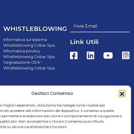
Invia Email
WHISTLEBLOWING
Informativa sul sistema
Link Utili
Whistleblowing Cobar Spa
Informativa privacy
Whistleblowing Cobar Spa
Segnalazione ODV -
Whistleblowing Cobar Spa
Gestisci Consenso
le migliori esperienze, utilizziamo tecnologie come i cookie per
e/o accedere alle informazioni del dispositivo. Il consenso a queste
rl - Credits Cap.Soc. € 8.000.000,00 i.v. | C.F. e P.IVA
ci permetterà di elaborare dati come il comportamento di navigazione o
questo sito. Non acconsentire o ritirare il consenso può influire
te su alcune caratteristiche e funzioni.