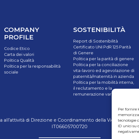
COMPANY
SOSTENIBILITÀ
PROFILE
Report di Sostenibilità
Certificato UNI PdR 125 Parità
Codice Etico
di Genere
Carta dei valori
Politica per la parità di genere
Politica Qualità
Politica per la conciliazione
Politica per la responsabilità
vita-lavoro ed agevolazione di
sociale
paternità/maternità in azienda
Politica per la mobilità interna,
il reclutamento e la
remunerazione variabile
Per fornire 
memorizzare 
ll’attività di Direzione e Coordinamento della Victus Horizon S
tecnologie 
ID unici su 
IT06605700720
negativamen