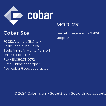
MOD. 231
Cobar Spa
Decreto Legislativo N.231/01
Mogc 231
70022 Altamura (Ba) Italy
Sede Legale: Via Selva 101
Sede Amm.: V. Monte Pollino 3
Tel +39 080.3142735
Fax +39.080.3140572
E-mail:
info@cobarspa.it
Pec:
cobar@pec.cobarspa.it
© 2024 Cobar s.p.a - Società con Socio Unico soggetta a