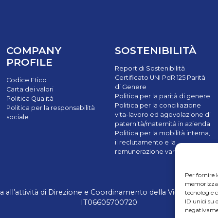
COMPANY
SOSTENIBILITÀ
PROFILE
Report di Sostenibilità
Certificato UNI PdR 125 Parità
Codice Etico
di Genere
Carta dei valori
Politica per la parità di genere
Politica Qualità
Politica per la conciliazione
Politica per la responsabilità
vita-lavoro ed agevolazione di
sociale
paternità/maternità in azienda
Politica per la mobilità interna,
il reclutamento e la
remunerazione variabile
Per fornire 
memorizzare 
ll’attività di Direzione e Coordinamento della Victus Horizon S
tecnologie 
ID unici su 
IT06605700720
negativamen