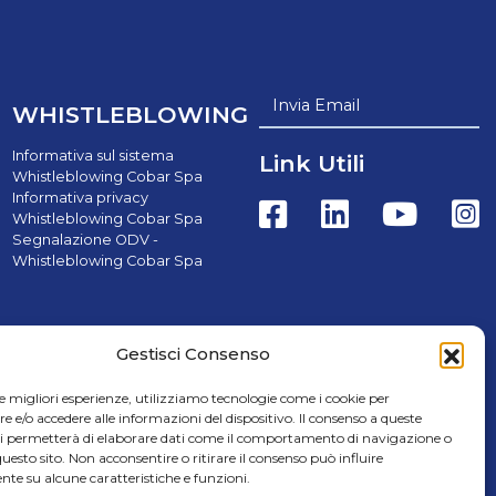
Invia Email
WHISTLEBLOWING
Informativa sul sistema
Link Utili
Whistleblowing Cobar Spa
Informativa privacy
Whistleblowing Cobar Spa
Segnalazione ODV -
Whistleblowing Cobar Spa
Gestisci Consenso
le migliori esperienze, utilizziamo tecnologie come i cookie per
e/o accedere alle informazioni del dispositivo. Il consenso a queste
rl - Credits Cap.Soc. € 8.000.000,00 i.v. | C.F. e P.IVA
ci permetterà di elaborare dati come il comportamento di navigazione o
questo sito. Non acconsentire o ritirare il consenso può influire
te su alcune caratteristiche e funzioni.