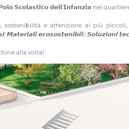
𝗼 𝗦𝗰𝗼𝗹𝗮𝘀𝘁𝗶𝗰𝗼 𝗱𝗲𝗹𝗹’𝗜𝗻𝗳𝗮𝗻𝘇𝗶𝗮 nel quartiere
ostenibilità e attenzione ai più piccoli, 
𝙈𝙖𝙩𝙚𝙧𝙞𝙖𝙡𝙞 𝙚𝙘𝙤𝙨𝙤𝙨𝙩𝙚𝙣𝙞𝙗𝙞𝙡i; 𝙎𝙤𝙡𝙪𝙯𝙞𝙤𝙣𝙞 𝙩𝙚
tone alla volta!