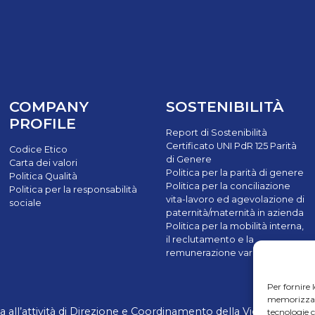
COMPANY
SOSTENIBILITÀ
PROFILE
Report di Sostenibilità
Certificato UNI PdR 125 Parità
Codice Etico
di Genere
Carta dei valori
Politica per la parità di genere
Politica Qualità
Politica per la conciliazione
Politica per la responsabilità
vita-lavoro ed agevolazione di
sociale
paternità/maternità in azienda
Politica per la mobilità interna,
il reclutamento e la
remunerazione variabile
Per fornire 
memorizzare 
ll’attività di Direzione e Coordinamento della Victus Horizon S
tecnologie 