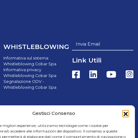
Invia Email
WHISTLEBLOWING
Informativa sul sistema
Link Utili
Whistleblowing Cobar Spa
Informativa privacy
Whistleblowing Cobar Spa
Segnalazione ODV -
Whistleblowing Cobar Spa
Gestisci Consenso
le migliori esperienze, utilizziamo tecnologie come i cookie per
e/o accedere alle informazioni del dispositivo. Il consenso a queste
rl - Credits Cap.Soc. € 8.000.000,00 i.v. | C.F. e P.IVA
ci permetterà di elaborare dati come il comportamento di navigazione o