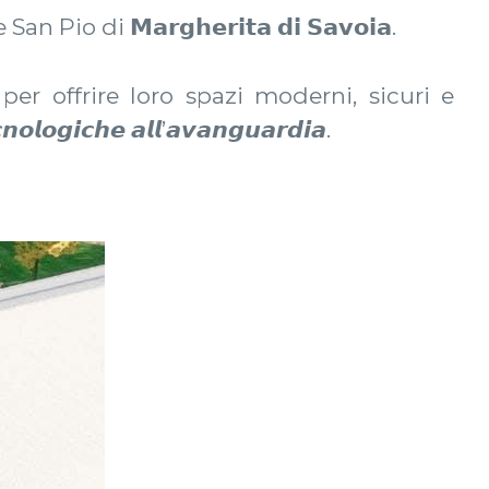
 San Pio di 𝗠𝗮𝗿𝗴𝗵𝗲𝗿𝗶𝘁𝗮 𝗱𝗶 𝗦𝗮𝘃𝗼𝗶𝗮.
per offrire loro spazi moderni, sicuri e
𝙣𝙤𝙡𝙤𝙜𝙞𝙘𝙝𝙚 𝙖𝙡𝙡’𝙖𝙫𝙖𝙣𝙜𝙪𝙖𝙧𝙙𝙞𝙖.