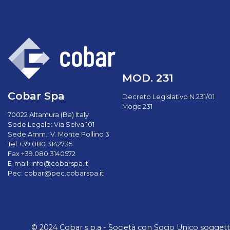
MOD. 231
Cobar Spa
Decreto Legislativo N.231/01
Mogc 231
70022 Altamura (Ba) Italy
Sede Legale: Via Selva 101
Sede Amm.: V. Monte Pollino 3
Tel +39 080.3142735
Fax +39.080.3140572
E-mail:
info@cobarspa.it
Pec:
cobar@pec.cobarspa.it
© 2024 Cobar s.p.a - Società con Socio Unico soggetta a