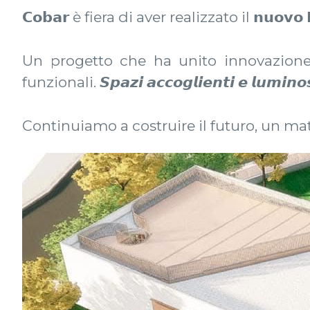
𝗖𝗼𝗯𝗮𝗿 è fiera di aver realizzato il 𝗻𝘂𝗼𝘃𝗼 𝗣𝗼𝗹
Un progetto che ha unito innovazione, s
funzionali. 𝙎𝙥𝙖𝙯𝙞 𝙖𝙘𝙘𝙤𝙜𝙡𝙞𝙚𝙣𝙩𝙞 𝙚 𝙡𝙪𝙢𝙞𝙣𝙤𝙨𝙞; 
Continuiamo a costruire il futuro, un mat