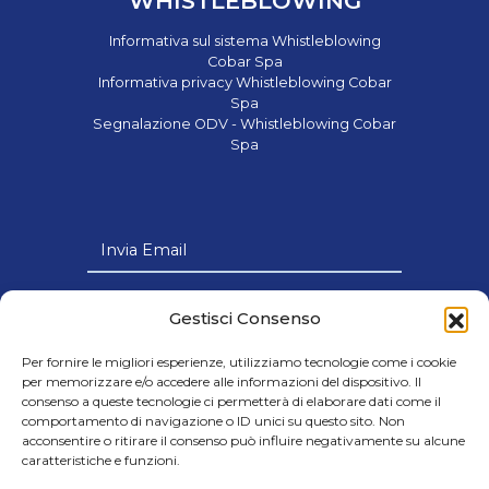
WHISTLEBLOWING
Informativa sul sistema Whistleblowing
Cobar Spa
Informativa privacy Whistleblowing Cobar
Spa
Segnalazione ODV - Whistleblowing Cobar
Spa
Invia Email
Link Utili
Gestisci Consenso
Per fornire le migliori esperienze, utilizziamo tecnologie come i cookie
per memorizzare e/o accedere alle informazioni del dispositivo. Il
consenso a queste tecnologie ci permetterà di elaborare dati come il
comportamento di navigazione o ID unici su questo sito. Non
© 2024 Cobar s.p.a - Società con Socio
acconsentire o ritirare il consenso può influire negativamente su alcune
caratteristiche e funzioni.
Unico soggetta all’attività di Direzione e
Coordinamento della Victus Horizon Srl