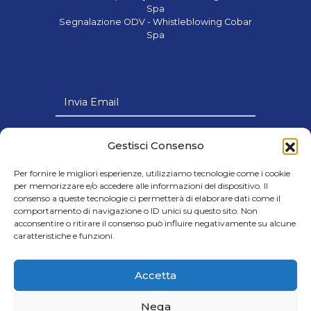
Spa
Segnalazione ODV - Whistleblowing Cobar
Spa
Invia Email
Link Utili
Gestisci Consenso
Per fornire le migliori esperienze, utilizziamo tecnologie come i cookie
per memorizzare e/o accedere alle informazioni del dispositivo. Il
consenso a queste tecnologie ci permetterà di elaborare dati come il
comportamento di navigazione o ID unici su questo sito. Non
© 2024 Cobar s.p.a - Società con Socio
acconsentire o ritirare il consenso può influire negativamente su alcune
caratteristiche e funzioni.
Unico soggetta all’attività di Direzione e
Coordinamento della Victus Horizon Srl
- Credits Cap.Soc. € 8.000.000,00 i.v. |
Accetta
C.F. e P.IVA IT06605700720
Nega