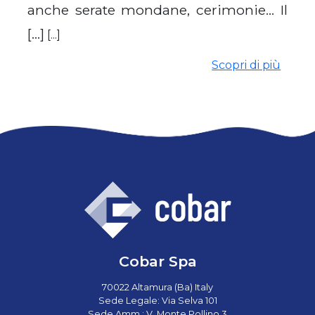
anche serate mondane, cerimonie… Il
[…]
[...]
Scopri di più
Cobar Spa
70022 Altamura (Ba) Italy
Sede Legale: Via Selva 101
Sede Amm.: V. Monte Pollino 3