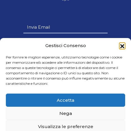
Invia Email
Link Utili
Gestisci Consenso
Per fornire le migliori esperienze, utilizziamo tecnologie come i cookie
per memorizzare e/o accedere alle informazioni del dispositivo. Il
consenso a queste tecnologie ci permetterà di elaborare dati come il
comportamento di navigazione o ID unici su questo sito. Non
© 2024 Cobar s.p.a - Società con Socio
acconsentire o ritirare il consenso può influire negativamente su alcune
caratteristiche e funzioni.
Unico soggetta all’attività di Direzione e
Coordinamento della Victus Horizon Srl
- Credits Cap.Soc. € 8.000.000,00 i.v. |
Accetta
C.F. e P.IVA IT06605700720
Nega
GDPR - Protezione dati
Visualizza le preferenze