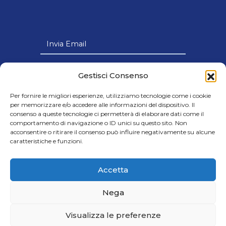
Invia Email
Link Utili
Gestisci Consenso
Per fornire le migliori esperienze, utilizziamo tecnologie come i cookie
per memorizzare e/o accedere alle informazioni del dispositivo. Il
consenso a queste tecnologie ci permetterà di elaborare dati come il
comportamento di navigazione o ID unici su questo sito. Non
© 2024 Cobar s.p.a - Società con Socio
acconsentire o ritirare il consenso può influire negativamente su alcune
Unico soggetta all’attività di Direzione e
caratteristiche e funzioni.
Coordinamento della Victus Horizon Srl
- Credits Cap.Soc. € 8.000.000,00 i.v. |
Accetta
C.F. e P.IVA IT06605700720
Nega
GDPR - Protezione dati
Visualizza le preferenze