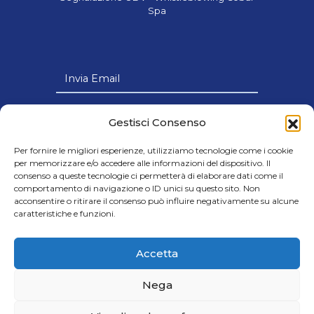
Spa
Invia Email
Link Utili
Gestisci Consenso
Per fornire le migliori esperienze, utilizziamo tecnologie come i cookie
per memorizzare e/o accedere alle informazioni del dispositivo. Il
consenso a queste tecnologie ci permetterà di elaborare dati come il
comportamento di navigazione o ID unici su questo sito. Non
© 2024 Cobar s.p.a - Società con Socio
acconsentire o ritirare il consenso può influire negativamente su alcune
caratteristiche e funzioni.
Unico soggetta all’attività di Direzione e
Coordinamento della Victus Horizon Srl
- Credits Cap.Soc. € 8.000.000,00 i.v. |
Accetta
C.F. e P.IVA IT06605700720
Nega
GDPR - Protezione dati