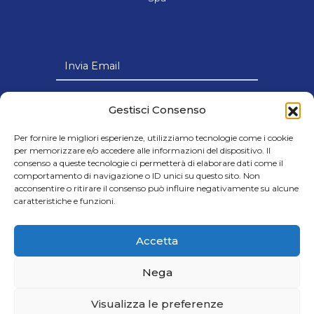
Invia Email
Link Utili
Gestisci Consenso
Per fornire le migliori esperienze, utilizziamo tecnologie come i cookie
per memorizzare e/o accedere alle informazioni del dispositivo. Il
consenso a queste tecnologie ci permetterà di elaborare dati come il
comportamento di navigazione o ID unici su questo sito. Non
© 2024 Cobar s.p.a - Società con Socio
acconsentire o ritirare il consenso può influire negativamente su alcune
caratteristiche e funzioni.
Unico soggetta all’attività di Direzione e
Coordinamento della Victus Horizon Srl
- Credits Cap.Soc. € 8.000.000,00 i.v. |
Accetta
C.F. e P.IVA IT06605700720
Nega
GDPR - Protezione dati
Visualizza le preferenze