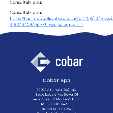
Consultabile su:
Consultabile su:
https://bari.repubblica.it/cronaca/2021/09/23/news/
319043408/</p> <!– /wp:paragraph –>
Cobar Spa
70022 Altamura (Ba) Italy
Sede Legale: Via Selva 101
Sede Amm.: V. Monte Pollino 3
Tel +39 080.3142735
Fax +39.080.3140572