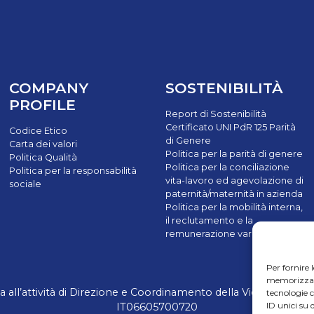
COMPANY
SOSTENIBILITÀ
PROFILE
Report di Sostenibilità
Certificato UNI PdR 125 Parità
Codice Etico
di Genere
Carta dei valori
Politica per la parità di genere
Politica Qualità
Politica per la conciliazione
Politica per la responsabilità
vita-lavoro ed agevolazione di
sociale
paternità/maternità in azienda
Politica per la mobilità interna,
il reclutamento e la
remunerazione variabile
Per fornire 
memorizzare 
ll’attività di Direzione e Coordinamento della Victus Horizon S
tecnologie 
ID unici su 
IT06605700720