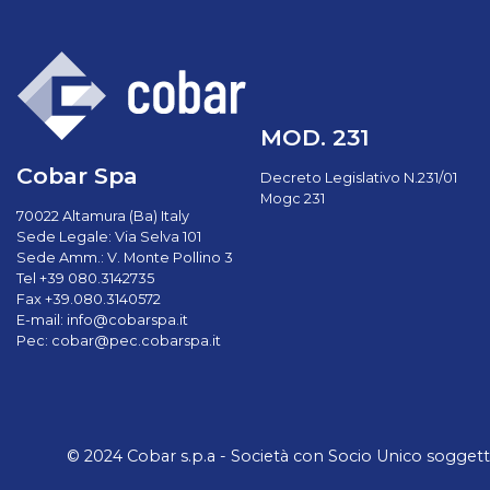
MOD. 231
Cobar Spa
Decreto Legislativo N.231/01
Mogc 231
70022 Altamura (Ba) Italy
Sede Legale: Via Selva 101
Sede Amm.: V. Monte Pollino 3
Tel +39 080.3142735
Fax +39.080.3140572
E-mail:
info@cobarspa.it
Pec:
cobar@pec.cobarspa.it
© 2024 Cobar s.p.a - Società con Socio Unico soggetta a