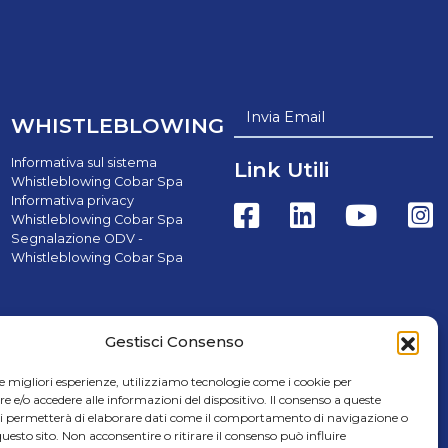
Invia Email
WHISTLEBLOWING
Informativa sul sistema
Link Utili
Whistleblowing Cobar Spa
Informativa privacy
Whistleblowing Cobar Spa
Segnalazione ODV -
Whistleblowing Cobar Spa
Gestisci Consenso
le migliori esperienze, utilizziamo tecnologie come i cookie per
e/o accedere alle informazioni del dispositivo. Il consenso a queste
rl - Credits Cap.Soc. € 8.000.000,00 i.v. | C.F. e P.IVA
ci permetterà di elaborare dati come il comportamento di navigazione o
questo sito. Non acconsentire o ritirare il consenso può influire